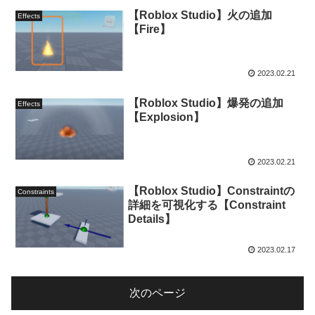
【Roblox Studio】火の追加
Effects
【Fire】
2023.02.21
【Roblox Studio】爆発の追加
Effects
【Explosion】
2023.02.21
【Roblox Studio】Constraintの
Constraints
詳細を可視化する【Constraint
Details】
2023.02.17
次のページ