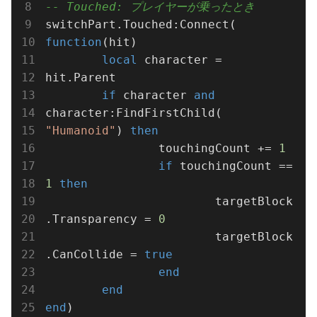
-- Touched: プレイヤーが乗ったとき
switchPart.Touched:Connect(
function
(hit)
local
 character = 
hit.Parent

if
 character 
and
character:FindFirstChild(
"Humanoid"
) 
then
		touchingCount += 
1
if
 touchingCount == 
1
then
			targetBlock
.Transparency = 
0
			targetBlock
.CanCollide = 
true
end
end
end
)
