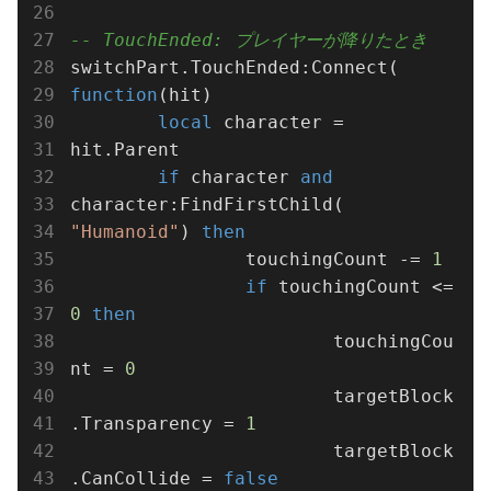
-- TouchEnded: プレイヤーが降りたとき
switchPart.TouchEnded:Connect(
function
(hit)
local
 character = 
hit.Parent

if
 character 
and
character:FindFirstChild(
"Humanoid"
) 
then
		touchingCount -= 
1
if
 touchingCount <= 
0
then
			touchingCou
nt = 
0
			targetBlock
.Transparency = 
1
			targetBlock
.CanCollide = 
false