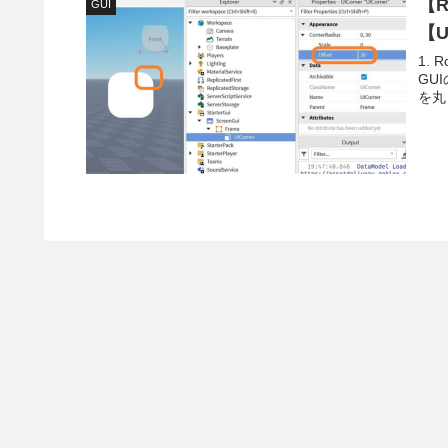
【R
GUI
【U
1. 
GU
を丸