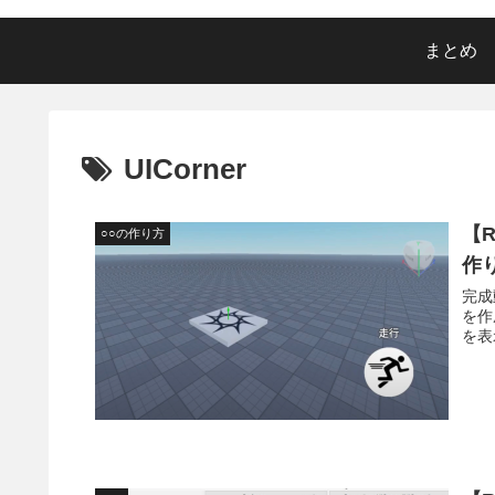
まとめ
UICorner
【R
○○の作り方
作
完成
を作
を表