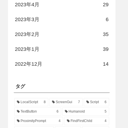
2023年4月
29
2023年3月
6
2023年2月
35
2023年1月
39
2022年12月
14
タグ
LocalScript
8
ScreenGui
7
Script
6
TextButton
6
Humanoid
5
ProximityPrompt
4
FindFirstChild
4