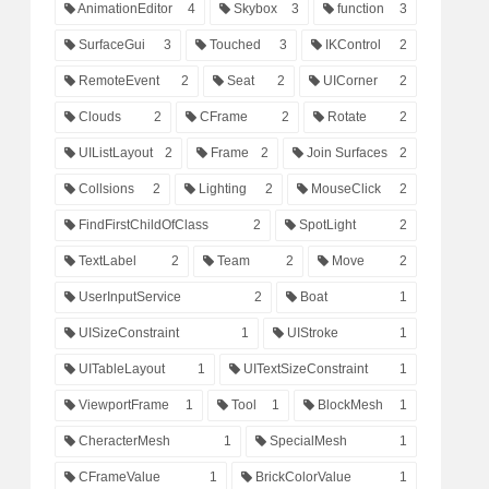
AnimationEditor
4
Skybox
3
function
3
SurfaceGui
3
Touched
3
IKControl
2
RemoteEvent
2
Seat
2
UICorner
2
Clouds
2
CFrame
2
Rotate
2
UIListLayout
2
Frame
2
Join Surfaces
2
Collsions
2
Lighting
2
MouseClick
2
FindFirstChildOfClass
2
SpotLight
2
TextLabel
2
Team
2
Move
2
UserInputService
2
Boat
1
UISizeConstraint
1
UIStroke
1
UITableLayout
1
UITextSizeConstraint
1
ViewportFrame
1
Tool
1
BlockMesh
1
CheracterMesh
1
SpecialMesh
1
CFrameValue
1
BrickColorValue
1