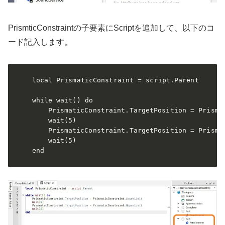
PrismticConstraintの子要素にScriptを追加して、以下のコ
ード記入します。
local PrismaticConstraint = script.Parent

while wait() do

	PrismaticConstraint.TargetPosition = PrismaticConstraint.LowerLimit

	wait(5)

	PrismaticConstraint.TargetPosition = PrismaticConstraint.UpperLimit

	wait(5)

end