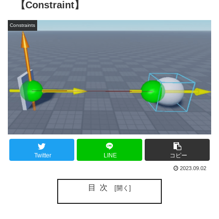
【Constraint】
Constraints
Twitter
LINE
コピー
2023.09.02
目次