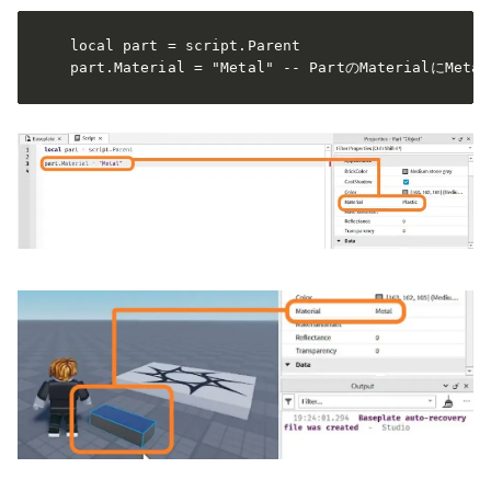
local part = script.Parent

part.Material = "Metal" -- PartのMaterialにMet