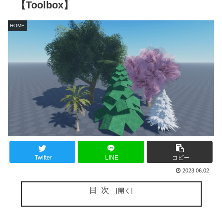
【Toolbox】
HOME
Twitter
LINE
コピー
2023.06.02
目次