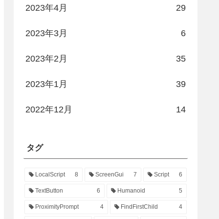
2023年4月
29
2023年3月
6
2023年2月
35
2023年1月
39
2022年12月
14
タグ
LocalScript
8
ScreenGui
7
Script
6
TextButton
6
Humanoid
5
ProximityPrompt
4
FindFirstChild
4