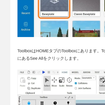
ToolboxはHOMEタブのToolboxにあります。To
にあるSee Allをクリックします。