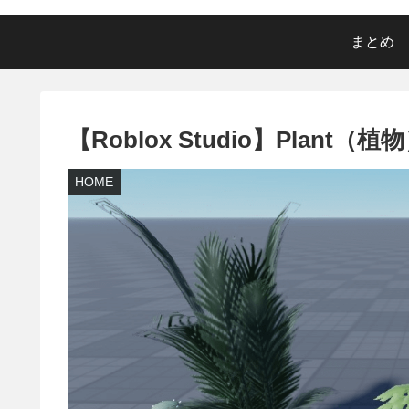
まとめ
【Roblox Studio】Plant（
HOME