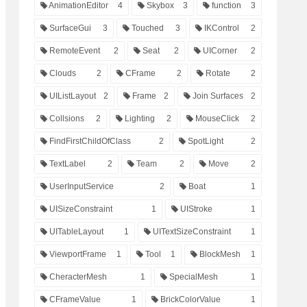
AnimationEditor
4
Skybox
3
function
3
SurfaceGui
3
Touched
3
IKControl
2
RemoteEvent
2
Seat
2
UICorner
2
Clouds
2
CFrame
2
Rotate
2
UIListLayout
2
Frame
2
Join Surfaces
2
Collsions
2
Lighting
2
MouseClick
2
FindFirstChildOfClass
2
SpotLight
2
TextLabel
2
Team
2
Move
2
UserInputService
2
Boat
1
UISizeConstraint
1
UIStroke
1
UITableLayout
1
UITextSizeConstraint
1
ViewportFrame
1
Tool
1
BlockMesh
1
CheracterMesh
1
SpecialMesh
1
CFrameValue
1
BrickColorValue
1