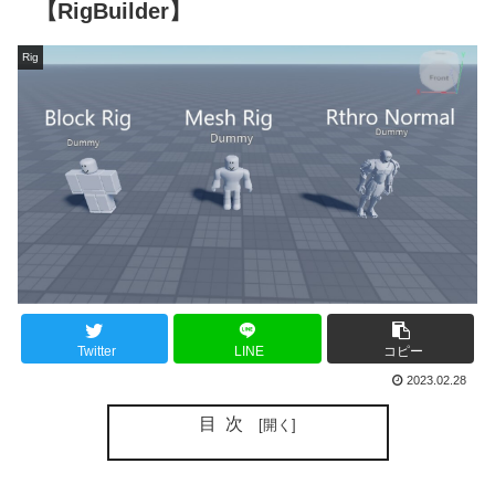
【RigBuilder】
Rig
Twitter
LINE
コピー
2023.02.28
目次