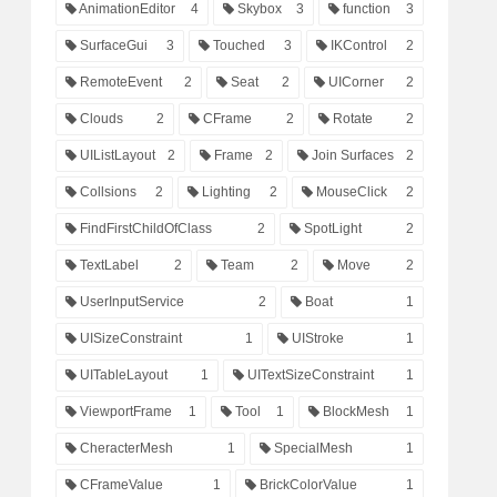
AnimationEditor
4
Skybox
3
function
3
SurfaceGui
3
Touched
3
IKControl
2
RemoteEvent
2
Seat
2
UICorner
2
Clouds
2
CFrame
2
Rotate
2
UIListLayout
2
Frame
2
Join Surfaces
2
Collsions
2
Lighting
2
MouseClick
2
FindFirstChildOfClass
2
SpotLight
2
TextLabel
2
Team
2
Move
2
UserInputService
2
Boat
1
UISizeConstraint
1
UIStroke
1
UITableLayout
1
UITextSizeConstraint
1
ViewportFrame
1
Tool
1
BlockMesh
1
CheracterMesh
1
SpecialMesh
1
CFrameValue
1
BrickColorValue
1