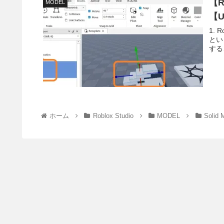
【R
MODEL
【U
1. 
とい
する
ホーム
Roblox Studio
MODEL
Solid 