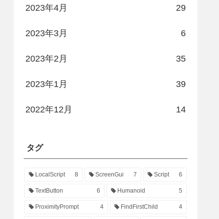
2023年4月
29
2023年3月
6
2023年2月
35
2023年1月
39
2022年12月
14
タグ
LocalScript
8
ScreenGui
7
Script
6
TextButton
6
Humanoid
5
ProximityPrompt
4
FindFirstChild
4