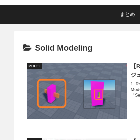
まとめ
Solid Modeling
【R
MODEL
ジェ
1. R
Mo
「S