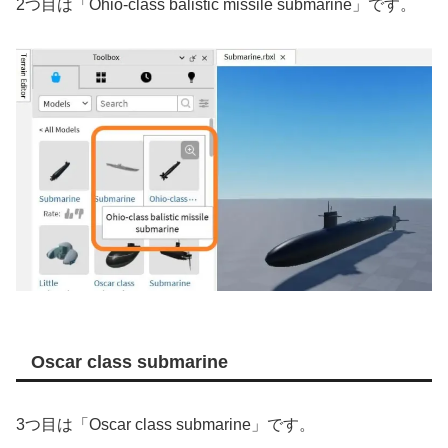
2つ目は「Ohio-class balistic missile submarine」です。
Oscar class submarine
3つ目は「Oscar class submarine」です。