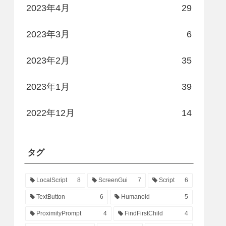
2023年4月
29
2023年3月
6
2023年2月
35
2023年1月
39
2022年12月
14
タグ
LocalScript
8
ScreenGui
7
Script
6
TextButton
6
Humanoid
5
ProximityPrompt
4
FindFirstChild
4