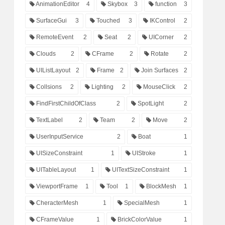
AnimationEditor
4
Skybox
3
function
3
SurfaceGui
3
Touched
3
IKControl
2
RemoteEvent
2
Seat
2
UICorner
2
Clouds
2
CFrame
2
Rotate
2
UIListLayout
2
Frame
2
Join Surfaces
2
Collsions
2
Lighting
2
MouseClick
2
FindFirstChildOfClass
2
SpotLight
2
TextLabel
2
Team
2
Move
2
UserInputService
2
Boat
1
UISizeConstraint
1
UIStroke
1
UITableLayout
1
UITextSizeConstraint
1
ViewportFrame
1
Tool
1
BlockMesh
1
CheracterMesh
1
SpecialMesh
1
CFrameValue
1
BrickColorValue
1