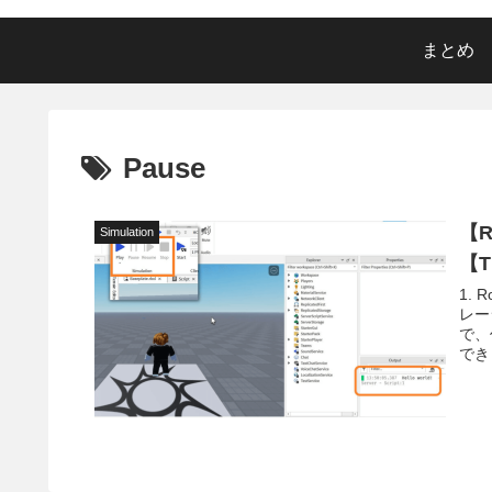
まとめ
Pause
【R
Simulation
【T
1. 
レー
で、
できま