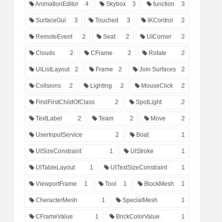
AnimationEditor
4
Skybox
3
function
3
SurfaceGui
3
Touched
3
IKControl
2
RemoteEvent
2
Seat
2
UICorner
2
Clouds
2
CFrame
2
Rotate
2
UIListLayout
2
Frame
2
Join Surfaces
2
Collsions
2
Lighting
2
MouseClick
2
FindFirstChildOfClass
2
SpotLight
2
TextLabel
2
Team
2
Move
2
UserInputService
2
Boat
1
UISizeConstraint
1
UIStroke
1
UITableLayout
1
UITextSizeConstraint
1
ViewportFrame
1
Tool
1
BlockMesh
1
CheracterMesh
1
SpecialMesh
1
CFrameValue
1
BrickColorValue
1