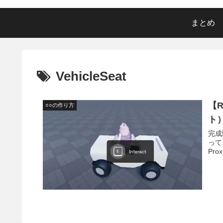
まとめ
VehicleSeat
【R
○○の作り方
ト
完成
って
Pro