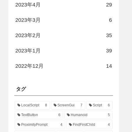
2023年4月
29
2023年3月
6
2023年2月
35
2023年1月
39
2022年12月
14
タグ
LocalScript
8
ScreenGui
7
Script
6
TextButton
6
Humanoid
5
ProximityPrompt
4
FindFirstChild
4