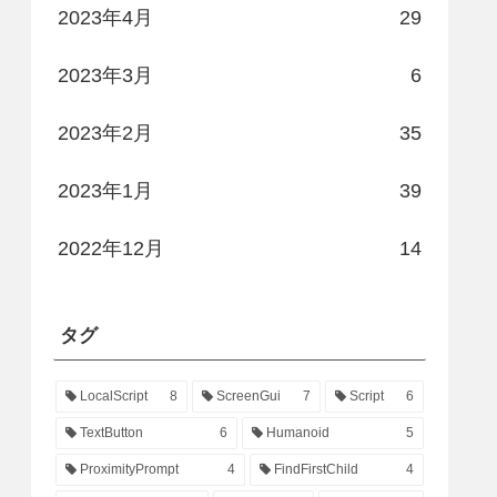
2023年4月
29
2023年3月
6
2023年2月
35
2023年1月
39
2022年12月
14
タグ
LocalScript
8
ScreenGui
7
Script
6
TextButton
6
Humanoid
5
ProximityPrompt
4
FindFirstChild
4