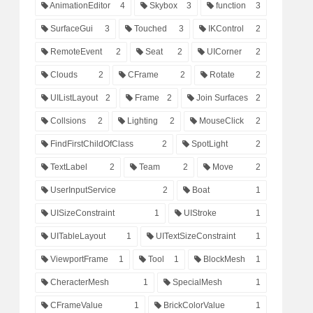
AnimationEditor
4
Skybox
3
function
3
SurfaceGui
3
Touched
3
IKControl
2
RemoteEvent
2
Seat
2
UICorner
2
Clouds
2
CFrame
2
Rotate
2
UIListLayout
2
Frame
2
Join Surfaces
2
Collsions
2
Lighting
2
MouseClick
2
FindFirstChildOfClass
2
SpotLight
2
TextLabel
2
Team
2
Move
2
UserInputService
2
Boat
1
UISizeConstraint
1
UIStroke
1
UITableLayout
1
UITextSizeConstraint
1
ViewportFrame
1
Tool
1
BlockMesh
1
CheracterMesh
1
SpecialMesh
1
CFrameValue
1
BrickColorValue
1